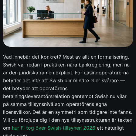
Vad innebär det konkret? Mest av allt en formalisering.
Swish var redan i praktiken nära bankreglering, men nu
är den juridiska ramen explicit. För casinooperatörerna
betyder det inte att Swish blir mindre eller svårare —
det betyder att operatörens
betalningsleverantörsrelation gentemot Swish nu vilar
på samma tillsynsnivå som operatörens egna
licensvillkor. Det är en symmetri som tidigare inte fanns.
Vill du fördjupa dig i den nya tillsynsstrukturen är texten
om
hur FI tog över Swish-tillsynen 2026
ett naturligt
nästa steg.