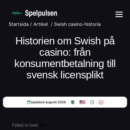
Startsida
/
Artikel
/
Swish casino-historia
Historien om Swish på
casino: från
konsumentbetalning till
svensk licensplikt
Updated augusti 2026
18+
Failed to load.
Retry