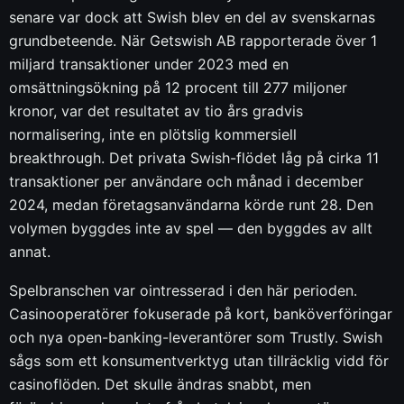
senare var dock att Swish blev en del av svenskarnas
grundbeteende. När Getswish AB rapporterade över 1
miljard transaktioner under 2023 med en
omsättningsökning på 12 procent till 277 miljoner
kronor, var det resultatet av tio års gradvis
normalisering, inte en plötslig kommersiell
breakthrough. Det privata Swish-flödet låg på cirka 11
transaktioner per användare och månad i december
2024, medan företagsanvändarna körde runt 28. Den
volymen byggdes inte av spel — den byggdes av allt
annat.
Spelbranschen var ointresserad i den här perioden.
Casinooperatörer fokuserade på kort, banköverföringar
och nya open-banking-leverantörer som Trustly. Swish
sågs som ett konsumentverktyg utan tillräcklig vidd för
casinoflöden. Det skulle ändras snabbt, men