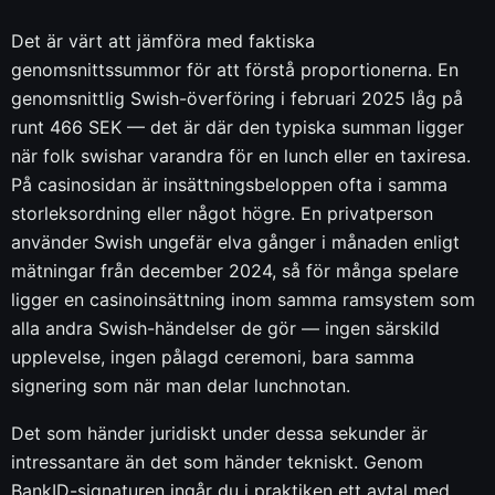
Det är värt att jämföra med faktiska
genomsnittssummor för att förstå proportionerna. En
genomsnittlig Swish-överföring i februari 2025 låg på
runt 466 SEK — det är där den typiska summan ligger
när folk swishar varandra för en lunch eller en taxiresa.
På casinosidan är insättningsbeloppen ofta i samma
storleksordning eller något högre. En privatperson
använder Swish ungefär elva gånger i månaden enligt
mätningar från december 2024, så för många spelare
ligger en casinoinsättning inom samma ramsystem som
alla andra Swish-händelser de gör — ingen särskild
upplevelse, ingen pålagd ceremoni, bara samma
signering som när man delar lunchnotan.
Det som händer juridiskt under dessa sekunder är
intressantare än det som händer tekniskt. Genom
BankID-signaturen ingår du i praktiken ett avtal med