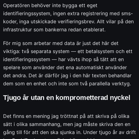
Operatören behöver inte bygga ett eget
identifieringssystem, ingen extra registrering med sms-
koder, inga utskickade verifieringsbrev. Allt vilar på den
infrastruktur som bankerna redan etablerat.
För mig som arbetar med data är just det här det
viktiga: två separata system — ett betalsystem och ett
identifieringssystem — har vävts ihop så tätt att en
spelare som använder det ena automatiskt använder
det andra. Det är därför jag i den här texten behandlar
dem som en enhet och inte som två parallella verktyg.
Tjugo år utan en komprometterad nyckel
Det finns en mening jag tröttnat på att skriva på olika
sätt i olika sammanhang, men jag måste skriva den en
gång till för att den ska sjunka in. Under tjugo år av drift