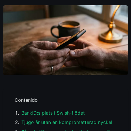
Contenido
BankID:s plats i Swish-flödet
Tjugo år utan en komprometterad nyckel