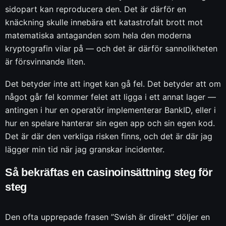
sidopart kan reproducera den. Det är därför en
knäckning skulle innebära ett katastrofalt brott mot
matematiska antaganden som hela den moderna
kryptografin vilar på — och det är därför sannolikheten
är försvinnande liten.
Det betyder inte att inget kan gå fel. Det betyder att om
något går fel kommer felet att ligga i ett annat lager —
antingen i hur en operatör implementerar BankID, eller i
hur en spelare hanterar sin egen app och sin egen kod.
Det är där den verkliga risken finns, och det är där jag
lägger min tid när jag granskar incidenter.
Så bekräftas en casinoinsättning steg för
steg
Den ofta upprepade frasen ”Swish är direkt” döljer en