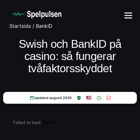
Startsida
/
BankID
Swish och BankID på
casino: så fungerar
tvåfaktorsskyddet
Updated augusti 2026
18+
Failed to load.
Retry