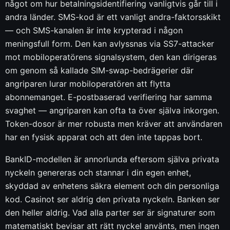
något om hur betalningsidentifiering vanligtvis går till i
andra länder. SMS-kod är ett vanligt andra-faktorsskikt
— och SMS-kanalen är inte krypterad i någon
meningsfull form. Den kan avlyssnas via SS7-attacker
mot mobiloperatörens signalsystem, den kan dirigeras
om genom så kallade SIM-swap-bedrägerier där
angriparen lurar mobiloperatören att flytta
abonnemanget. E-postbaserad verifiering har samma
svaghet — angriparen kan ofta ta över själva inkorgen.
Token-dosor är mer robusta men kräver att användaren
har en fysisk apparat och att den inte tappas bort.
BankID-modellen är annorlunda eftersom själva privata
nyckeln genereras och stannar i din egen enhet,
skyddad av enhetens säkra element och din personliga
kod. Casinot ser aldrig den privata nyckeln. Banken ser
den heller aldrig. Vad alla parter ser är signaturer som
matematiskt bevisar att rätt nyckel använts, men ingen