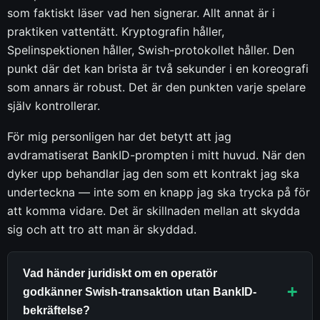
som faktiskt läser vad hen signerar. Allt annat är i
praktiken vattentätt. Kryptografin håller,
Spelinspektionen håller, Swish-protokollet håller. Den
punkt där det kan brista är två sekunder i en koreografi
som annars är robust. Det är den punkten varje spelare
själv kontrollerar.
För mig personligen har det betytt att jag
avdramatiserat BankID-prompten i mitt huvud. När den
dyker upp behandlar jag den som ett kontrakt jag ska
underteckna — inte som en knapp jag ska trycka på för
att komma vidare. Det är skillnaden mellan att skydda
sig och att tro att man är skyddad.
Vad händer juridiskt om en operatör
godkänner Swish-transaktion utan BankID-
bekräftelse?