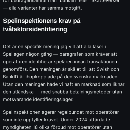
för bedrägerisamtal från ”banken” eller ”Skatteverket”
— alla varianter har samma motgift.
Spelinspektionens krav på
tvåfaktorsidentifiering
Det är en specifik mening jag vill att alla läser i
Spellagen någon gång — paragrafen som kräver att
operatören identifierar spelaren innan transaktionen
genomförs. Den meningen är skälet till att Swish och
BankID är ihopkopplade på den svenska marknaden.
Utan den meningen hade vi haft en marknad som liknar
den utländska — med snabba betalningsmetoder utan
motsvarande identifieringslager.
Spelinspektionen agerar regelbundet mot operatörer
som inte uppfyller kravet. Under 2024 utfärdade
myndigheten 18 olika förbud mot operatörer utan