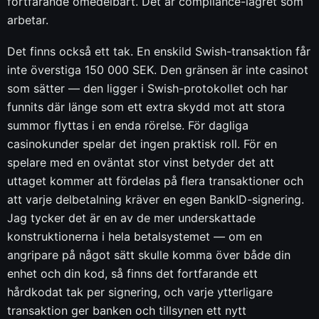
fortfarande omedelbart. Det är compliance-lagret som
arbetar.
Det finns också ett tak. En enskild Swish-transaktion får
inte överstiga 150 000 SEK. Den gränsen är inte casinot
som sätter — den ligger i Swish-protokollet och har
funnits där länge som ett extra skydd mot att stora
summor flyttas i en enda rörelse. För dagliga
casinokunder spelar det ingen praktisk roll. För en
spelare med en oväntat stor vinst betyder det att
uttaget kommer att fördelas på flera transaktioner och
att varje delbetalning kräver en egen BankID-signering.
Jag tycker det är en av de mer underskattade
konstruktionerna i hela betalsystemet — om en
angripare på något sätt skulle komma över både din
enhet och din kod, så finns det fortfarande ett
hårdkodat tak per signering, och varje ytterligare
transaktion ger banken och tillsynen ett nytt