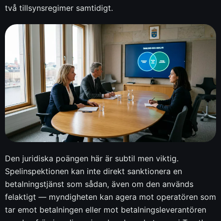
två tillsynsregimer samtidigt.
Den juridiska poängen här är subtil men viktig.
Spelinspektionen kan inte direkt sanktionera en
betalningstjänst som sådan, även om den används
felaktigt — myndigheten kan agera mot operatören som
tar emot betalningen eller mot betalningsleverantören