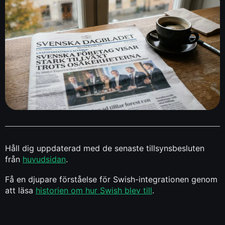
Håll dig uppdaterad med de senaste tillsynsbesluten
från
huvudsidan
.
Få en djupare förståelse för Swish-integrationen genom
att läsa
historien om hur Swish blev till
.