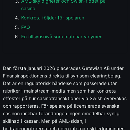
AML-skyldigheter och Swish-flödet på
casino
Konkreta följder för spelaren
FAQ
En tillsynsnivå som matchar volymen
Den första januari 2026 placerades Getswish AB under
Finansinspektionens direkta tillsyn som clearingbolag.
Det är en regulatorisk händelse som passerade utan
rubriker i mainstream-media men som har konkreta
effekter på hur casinotransaktioner via Swish övervakas
och rapporteras. För spelare på licensierade svenska
casinon innebär förändringen ingen omedelbar synlig
skillnad i kassan. Men på AML-sidan, i
bedrägerimotorerna och i den interna riskbedömningen