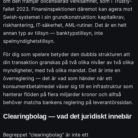
om den främjar olicensierad verksamhet, som i Trustly-
fallet 2023. Finansinspektionen däremot kan agera mot
Swish-systemet i sin grundkonstruktion: kapitalkrav,
riskhantering, IT-säkerhet, AML-rutiner. Det är en helt
annan typ av tillsyn — banktypstillsyn, inte
spelmyndighetstillsyn.
För dig som spelare betyder den dubbla strukturen att
din transaktion granskas på två olika nivåer av två olika
myndigheter, med två olika mandat. Det är inte en
överreglering — det är vad som händer när ett
konsumentbetalmedel växer sig till en infrastruktur som
hanterar flöden på flera miljarder kronor och alltså
behöver matcha bankens reglering på leverantörssidan.
Clearingbolag — vad det juridiskt innebär
Begreppet ”clearingbolag” är inte ett