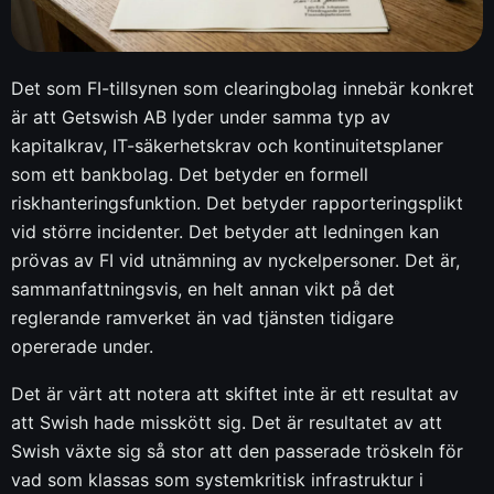
Det som FI-tillsynen som clearingbolag innebär konkret
är att Getswish AB lyder under samma typ av
kapitalkrav, IT-säkerhetskrav och kontinuitetsplaner
som ett bankbolag. Det betyder en formell
riskhanteringsfunktion. Det betyder rapporteringsplikt
vid större incidenter. Det betyder att ledningen kan
prövas av FI vid utnämning av nyckelpersoner. Det är,
sammanfattningsvis, en helt annan vikt på det
reglerande ramverket än vad tjänsten tidigare
opererade under.
Det är värt att notera att skiftet inte är ett resultat av
att Swish hade misskött sig. Det är resultatet av att
Swish växte sig så stor att den passerade tröskeln för
vad som klassas som systemkritisk infrastruktur i