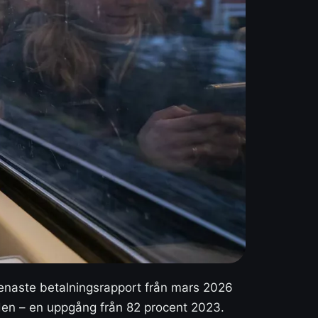
enaste betalningsrapport från mars 2026
den – en uppgång från 82 procent 2023.