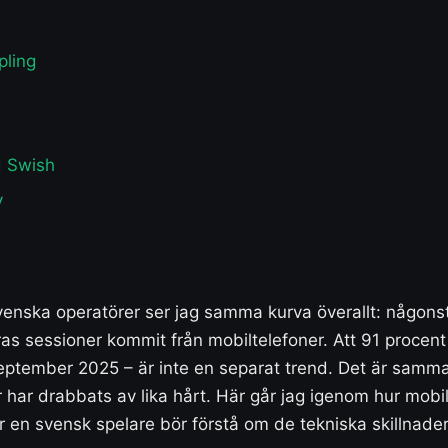
pling
d Swish
v
svenska operatörer ser jag samma kurva överallt: någon
as sessioner kommit från mobiltelefoner. Att 91 proce
ptember 2025 – är inte en separat trend. Det är samma 
 har drabbats av lika hårt. Här går jag igenom hur mobil
er en svensk spelare bör förstå om de tekniska skillnade