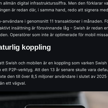
en allmän digital infrastrukturssiffra. Men den förklarar v
lningen är redan där, i samma hand, redo att signera m
h-användare i genomsnitt 11 transaktioner i månaden. F
laktivt insättning är försvinnande låg – Swish är redan 
 raden. Operatörer som inte är optimerade för mobil miss
turlig koppling
att Swish och mobilen är en koppling som varken Swish 
tt P2P-verktyg. Att den 13 år senare skulle vara defaul
äxte den till över 8,5 miljoner användare i slutet av 20
än ett vägval.