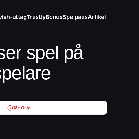
ish-uttag
Trustly
Bonus
Spelpaus
Artikel
ser spel på
spelare
18+ Only
18+