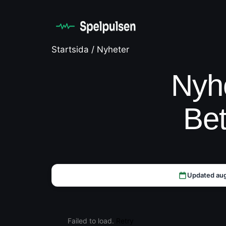
Startsida
/
Nyheter
Nyh
Bet
Updated aug
Failed to load.
Retry