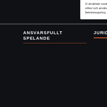
Vi använder cooki
villkor och anvä
Sekretesspolicy,
ANSVARSFULLT
JURI
SPELANDE
Innehålle
utan gara
Spel om pengar innebär risk att förlora
rådgivnin
pengar. Endast för personer som fyllt 18 år.
data kan
Spela aldrig för mer än du har råd att
meddelan
förlora utan att det påverkar din vardag.
Användni
Behöver du stöd? Kontakta
Stödlinjen
—
verifiera 
anonym och kostnadsfri rådgivning.
relevant 
Spelpulsen är en oberoende analytisk p